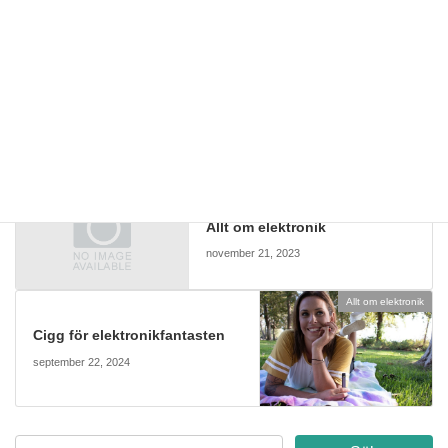
kommunikationssystem kan även ta emot realtidsinformation från
trafikljus. Dessa så kallade bil-till-bil-system kan sprida användbar
information mellan fordon om trafikfaror och trafiksituationer som
kan påverka körningen.
Allt om elektronik
Kategorier
Allt om elektronik
Allt om elektronik
november 21, 2023
Allt om elektronik
Cigg för elektronikfantasten
september 22, 2024