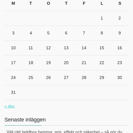
M
T
O
T
F
L
S
1
2
3
4
5
6
7
8
9
10
11
12
13
14
15
16
17
18
19
20
21
22
23
24
25
26
27
28
29
30
31
« dec
Senaste inläggen
Välj rätt laddbox hemma: pris, effekt och säkerhet – så gör du